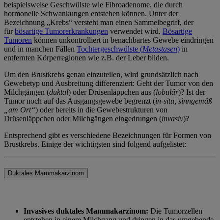
beispielsweise Geschwülste wie Fibroadenome, die durch
hormonelle Schwankungen entstehen können. Unter der
Bezeichnung „Krebs“ versteht man einen Sammelbegriff, der
für
bösartige Tumorerkrankungen
verwendet wird.
Bösartige
Tumoren
können unkontrolliert in benachbartes Gewebe eindringen
und in manchen Fällen
Tochtergeschwülste (
Metastasen
)
in
entfernten Körperregionen wie z.B. der Leber bilden.
Um den Brustkrebs genau einzuteilen, wird grundsätzlich nach
Gewebetyp und Ausbreitung differenziert: Geht der Tumor von den
Milchgängen (
duktal
) oder Drüsenläppchen aus (
lobulär
)? Ist der
Tumor noch auf das Ausgangsgewebe begrenzt (
in-situ, sinngemäß
„am Ort“
) oder bereits in die Gewebestrukturen von
Drüsenläppchen oder Milchgängen eingedrungen (
invasiv
)?
Entsprechend gibt es verschiedene Bezeichnungen für Formen von
Brustkrebs. Einige der wichtigsten sind folgend aufgelistet:
Duktales Mammakarzinom
Invasives duktales Mammakarzinom:
Die Tumorzellen
entstehen in einem Milchgang und dringen in das umgebende