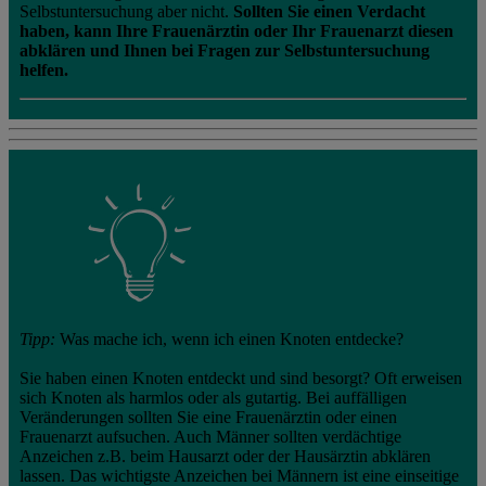
Selbstuntersuchung aber nicht.
Sollten Sie einen Verdacht
haben, kann Ihre Frauenärztin oder Ihr Frauenarzt diesen
abklären und Ihnen bei Fragen zur Selbstuntersuchung
helfen.
Tipp:
Was mache ich, wenn ich einen Knoten entdecke?
Sie haben einen Knoten entdeckt und sind besorgt? Oft erweisen
sich Knoten als harmlos oder als gutartig. Bei auffälligen
Veränderungen sollten Sie eine Frauenärztin oder einen
Frauenarzt aufsuchen. Auch Männer sollten verdächtige
Anzeichen z.B. beim Hausarzt oder der Hausärztin abklären
lassen. Das wichtigste Anzeichen bei Männern ist eine einseitige