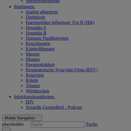
Speiseröhrenkrebs
Impfungen
Impfen allgemein
Diphtherie
Haemophilus influenzae Typ B (Hib)
Hepatitis A
Hepatitis B
Humane Papillomviren
Keuchhusten
Kinderlähmung
Masern
Mumps
Pneumokokken
Respiratorische Synzytial-Viren (RSV)
Rotaviren
Röteln
Tetanus
Windpocken
Infektionskrankheiten
HIV
Sexuelle Gesundheit - Podcast
Mobile Navigation
placeholder
Suche