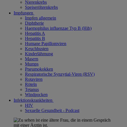
Nierenkrebs
Speiseröhrenkrebs
Impfungen
Impfen allgemein
Diphtherie
Haemophilus influenzae Typ B (Hib)
Hepatitis A
Hepatitis B
Humane Papillomviren
Keuchhusten
Kinderlähmung
Masern
Mumps
Pneumokokken
Respiratorische Synzytial-Viren (RSV)
Rotaviren
Röteln
Tetanus
Windpocken
Infektionskrankheiten
HIV
Sexuelle Gesundheit - Podcast