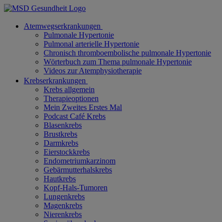
Atemwegserkrankungen
Pulmonale Hypertonie
Pulmonal arterielle Hypertonie
Chronisch thromboembolische pulmonale Hypertonie
Wörterbuch zum Thema pulmonale Hypertonie
Videos zur Atemphysiotherapie
Krebserkrankungen
Krebs allgemein
Therapieoptionen
Mein Zweites Erstes Mal
Podcast Café Krebs
Blasenkrebs
Brustkrebs
Darmkrebs
Eierstockkrebs
Endometriumkarzinom
Gebärmutterhalskrebs
Hautkrebs
Kopf-Hals-Tumoren
Lungenkrebs
Magenkrebs
Nierenkrebs