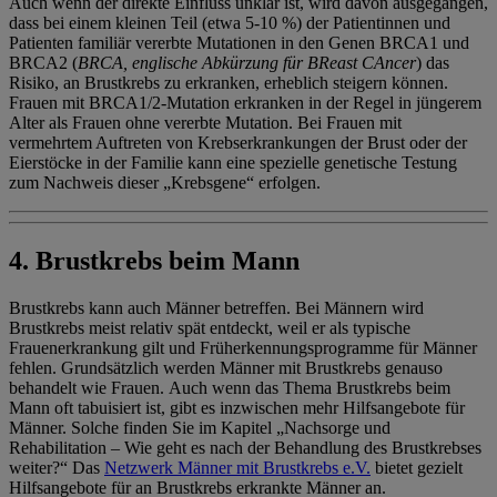
Auch wenn der direkte Einfluss unklar ist, wird davon ausgegangen,
dass bei einem kleinen Teil (etwa 5-10 %) der Patientinnen und
Patienten familiär vererbte Mutationen in den Genen BRCA1 und
BRCA2 (
BRCA, englische Abkürzung für BReast CAncer
) das
Risiko, an Brustkrebs zu erkranken, erheblich steigern können.
Frauen mit BRCA1/2-Mutation erkranken in der Regel in jüngerem
Alter als Frauen ohne vererbte Mutation. Bei Frauen mit
vermehrtem Auftreten von Krebserkrankungen der Brust oder der
Eierstöcke in der Familie kann eine spezielle genetische Testung
zum Nachweis dieser „Krebsgene“ erfolgen.
4. Brustkrebs beim Mann
Brustkrebs kann auch Männer betreffen. Bei Männern wird
Brustkrebs meist relativ spät entdeckt, weil er als typische
Frauenerkrankung gilt und Früherkennungsprogramme für Männer
fehlen. Grundsätzlich werden Männer mit Brustkrebs genauso
behandelt wie Frauen. Auch wenn das Thema Brustkrebs beim
Mann oft tabuisiert ist, gibt es inzwischen mehr Hilfsangebote für
Männer. Solche finden Sie im Kapitel „Nachsorge und
Rehabilitation – Wie geht es nach der Behandlung des Brustkrebses
weiter?“ Das
Netzwerk Männer mit Brustkrebs e.V.
bietet gezielt
Hilfsangebote für an Brustkrebs erkrankte Männer an.