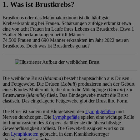
1. Was ist Brustkrebs?
Brustkrebs oder das Mammakarzinom ist die häufigste
Krebserkrankung bei Frauen. Schätzungen zufolge erkrankt etwa
eine von acht Frauen im Laufe ihres Lebens an Brustkrebs. Etwa 1
% aller Neuerkrankungen betrifft Männer.
74.500 Frauen und 690 Männer erkrankten im Jahr 2022 neu an
Brustkrebs. Doch was ist Brustkrebs genau?
Die weibliche Brust (
Mamma
) besteht hauptsächlich aus Drüsen-
und Fettgewebe. Die Drüsen (
Lobuli
) produzieren nach der Geburt
eines Kindes Muttermilch, die durch die Milchgänge (
Ductuli
) zur
Brustwarze (
Mamille
) fließt. Das Bindegewebe macht die Brust
elastisch. Das eingelagerte Fettgewebe gibt der Brust ihre Form.
Die Brust ist zudem mit Blutgefäßen, den
Lymphgefäßen
und
Nerven durchzogen. Die
Lymphgefäße
spielen eine wichtige Rolle
im Immunsystem des Körpers, da über sie die überschüssige
Gewebeflüssigkeit abfließt. Die Gewebeflüssigkeit wird so zu
den
Lymphknoten
gebracht, in dem Krankheitserreger
„herausgefiltert“ werden.