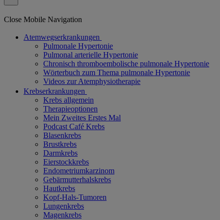
Close Mobile Navigation
Atemwegserkrankungen
Pulmonale Hypertonie
Pulmonal arterielle Hypertonie
Chronisch thromboembolische pulmonale Hypertonie
Wörterbuch zum Thema pulmonale Hypertonie
Videos zur Atemphysiotherapie
Krebserkrankungen
Krebs allgemein
Therapieoptionen
Mein Zweites Erstes Mal
Podcast Café Krebs
Blasenkrebs
Brustkrebs
Darmkrebs
Eierstockkrebs
Endometriumkarzinom
Gebärmutterhalskrebs
Hautkrebs
Kopf-Hals-Tumoren
Lungenkrebs
Magenkrebs