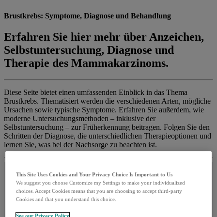
Brustkrebs: Symptome, Diagnose und Behandlung
Erfahren Sie hier mehr über Anzeichen,
Selbstuntersuchung, Diagnose und
Therapie des Mammakarzinoms.
Diese Seite bietet einen umfassenden Einblick in das Thema
Brustkrebs. Thematisiert werden die verschiedenen Arten, mögliche
Ursachen sowie typische Symptome. Erfahren Sie außerdem, wie
moderne Untersuchungsmethoden – inklusive der
Selbstuntersuchung – zur Früherkennung beitragen. Folgen Sie den
Schritten der Diagnose, die unterschiedlichen Therapieoptionen und
lernen Sie, was bei der Nachsorge zu beachten ist.
This Site Uses Cookies and Your Privacy Choice Is Important to Us
We suggest you choose Customize my Settings to make your individualized
Inhaltsverzeichnis
choices. Accept Cookies means that you are choosing to accept third-party
Cookies and that you understand this choice.
1. Was ist Brustkrebs?
See our Privacy Policy