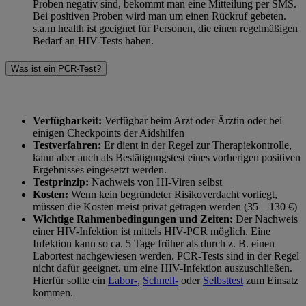
Proben negativ sind, bekommt man eine Mitteilung per SMS.
Bei positiven Proben wird man um einen Rückruf gebeten.
s.a.m health ist geeignet für Personen, die einen regelmäßigen
Bedarf an HIV-Tests haben.
Was ist ein PCR-Test?
Verfügbarkeit:
Verfügbar beim Arzt oder Ärztin oder bei
einigen Checkpoints der Aidshilfen
Testverfahren:
Er dient in der Regel zur Therapiekontrolle,
kann aber auch als Bestätigungstest eines vorherigen positiven
Ergebnisses eingesetzt werden.
Testprinzip:
Nachweis von HI-Viren selbst
Kosten:
Wenn kein begründeter Risikoverdacht vorliegt,
müssen die Kosten meist privat getragen werden (35 – 130 €)
Wichtige Rahmenbedingungen und Zeiten:
Der Nachweis
einer HIV-Infektion ist mittels HIV-PCR möglich. Eine
Infektion kann so ca. 5 Tage früher als durch z. B. einen
Labortest nachgewiesen werden. PCR-Tests sind in der Regel
nicht dafür geeignet, um eine HIV-Infektion auszuschließen.
Hierfür sollte ein
Labor-
,
Schnell-
oder
Selbsttest
zum Einsatz
kommen.