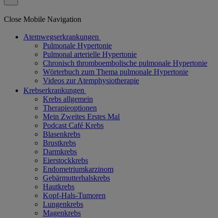
Close Mobile Navigation
Atemwegserkrankungen
Pulmonale Hypertonie
Pulmonal arterielle Hypertonie
Chronisch thromboembolische pulmonale Hypertonie
Wörterbuch zum Thema pulmonale Hypertonie
Videos zur Atemphysiotherapie
Krebserkrankungen
Krebs allgemein
Therapieoptionen
Mein Zweites Erstes Mal
Podcast Café Krebs
Blasenkrebs
Brustkrebs
Darmkrebs
Eierstockkrebs
Endometriumkarzinom
Gebärmutterhalskrebs
Hautkrebs
Kopf-Hals-Tumoren
Lungenkrebs
Magenkrebs