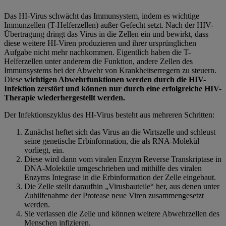
Das HI-Virus schwächt das Immunsystem, indem es wichtige
Immunzellen (T-Helferzellen) außer Gefecht setzt. Nach der HIV-
Übertragung dringt das Virus in die Zellen ein und bewirkt, dass
diese weitere HI-Viren produzieren und ihrer ursprünglichen
Aufgabe nicht mehr nachkommen. Eigentlich haben die T-
Helferzellen unter anderem die Funktion, andere Zellen des
Immunsystems bei der Abwehr von Krankheitserregern zu steuern.
Diese
wichtigen Abwehrfunktionen werden durch die HIV-
Infektion zerstört und können nur durch eine erfolgreiche HIV-
Therapie wiederhergestellt werden.
Der Infektionszyklus des HI-Virus besteht aus mehreren Schritten:
Zunächst heftet sich das Virus an die Wirtszelle und schleust
seine genetische Erbinformation, die als RNA-Molekül
vorliegt, ein.
Diese wird dann vom viralen Enzym Reverse Transkriptase in
DNA-Moleküle umgeschrieben und mithilfe des viralen
Enzyms Integrase in die Erbinformation der Zelle eingebaut.
Die Zelle stellt daraufhin „Virusbauteile“ her, aus denen unter
Zuhilfenahme der Protease neue Viren zusammengesetzt
werden.
Sie verlassen die Zelle und können weitere Abwehrzellen des
Menschen infizieren.