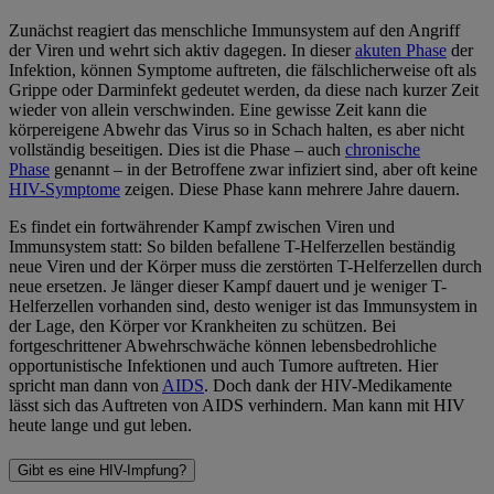
Zunächst reagiert das menschliche Immunsystem auf den Angriff
der Viren und wehrt sich aktiv dagegen. In dieser
akuten Phase
der
Infektion, können Symptome auftreten, die fälschlicherweise oft als
Grippe oder Darminfekt gedeutet werden, da diese nach kurzer Zeit
wieder von allein verschwinden. Eine gewisse Zeit kann die
körpereigene Abwehr das Virus so in Schach halten, es aber nicht
vollständig beseitigen. Dies ist die Phase – auch
chronische
Phase
genannt – in der Betroffene zwar infiziert sind, aber oft keine
HIV-Symptome
zeigen. Diese Phase kann mehrere Jahre dauern.
Es findet ein fortwährender Kampf zwischen Viren und
Immunsystem statt: So bilden befallene T-Helferzellen beständig
neue Viren und der Körper muss die zerstörten T-Helferzellen durch
neue ersetzen. Je länger dieser Kampf dauert und je weniger T-
Helferzellen vorhanden sind, desto weniger ist das Immunsystem in
der Lage, den Körper vor Krankheiten zu schützen. Bei
fortgeschrittener Abwehrschwäche können lebensbedrohliche
opportunistische Infektionen und auch Tumore auftreten. Hier
spricht man dann von
AIDS
. Doch dank der HIV-Medikamente
lässt sich das Auftreten von AIDS verhindern. Man kann mit HIV
heute lange und gut leben.
Gibt es eine HIV-Impfung?