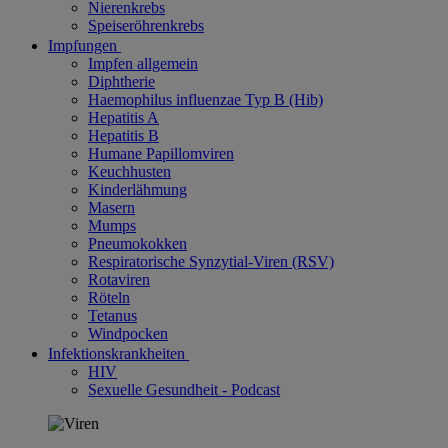
Nierenkrebs
Speiseröhrenkrebs
Impfungen
Impfen allgemein
Diphtherie
Haemophilus influenzae Typ B (Hib)
Hepatitis A
Hepatitis B
Humane Papillomviren
Keuchhusten
Kinderlähmung
Masern
Mumps
Pneumokokken
Respiratorische Synzytial-Viren (RSV)
Rotaviren
Röteln
Tetanus
Windpocken
Infektionskrankheiten
HIV
Sexuelle Gesundheit - Podcast