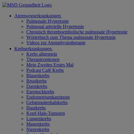
Atemwegserkrankungen
Pulmonale Hypertonie
Pulmonal arterielle Hypertonie
Chronisch thromboembolische pulmonale Hypertonie
Wörterbuch zum Thema pulmonale Hypertonie
Videos zur Atemphysiotherapie
Krebserkrankungen
Krebs allgemein
Therapieoptionen
Mein Zweites Erstes Mal
Podcast Café Krebs
Blasenkrebs
Brustkrebs
Darmkrebs
Eierstockkrebs
Endometriumkarzinom
Gebärmutterhalskrebs
Hautkrebs
Kopf-Hals-Tumoren
Lungenkrebs
Magenkrebs
Nierenkrebs