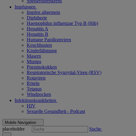
Speiseröhrenkrebs
Impfungen
Impfen allgemein
Diphtherie
Haemophilus influenzae Typ B (Hib)
Hepatitis A
Hepatitis B
Humane Papillomviren
Keuchhusten
Kinderlähmung
Masern
Mumps
Pneumokokken
Respiratorische Synzytial-Viren (RSV)
Rotaviren
Röteln
Tetanus
Windpocken
Infektionskrankheiten
HIV
Sexuelle Gesundheit - Podcast
Mobile Navigation
placeholder
Suche