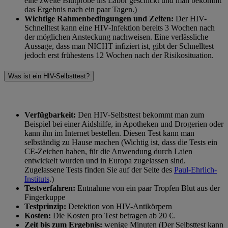
eine zweite Blutprobe ins Labor geschickt und man bekommt
das Ergebnis nach ein paar Tagen.)
Wichtige Rahmenbedingungen und Zeiten:
Der HIV-
Schnelltest kann eine HIV-Infektion bereits 3 Wochen nach
der möglichen Ansteckung nachweisen. Eine verlässliche
Aussage, dass man NICHT infiziert ist, gibt der Schnelltest
jedoch erst frühestens 12 Wochen nach der Risikosituation.
Was ist ein HIV-Selbsttest?
Verfügbarkeit:
Den HIV-Selbsttest bekommt man zum
Beispiel bei einer Aidshilfe, in Apotheken und Drogerien oder
kann ihn im Internet bestellen. Diesen Test kann man
selbständig zu Hause machen (Wichtig ist, dass die Tests ein
CE-Zeichen haben, für die Anwendung durch Laien
entwickelt wurden und in Europa zugelassen sind.
Zugelassene Tests finden Sie auf der Seite des
Paul-Ehrlich-
Instituts
.)
Testverfahren:
Entnahme von ein paar Tropfen Blut aus der
Fingerkuppe
Testprinzip:
Detektion von HIV-Antikörpern
Kosten:
Die Kosten pro Test betragen ab 20 €.
Zeit bis zum Ergebnis:
wenige Minuten (Der Selbsttest kann