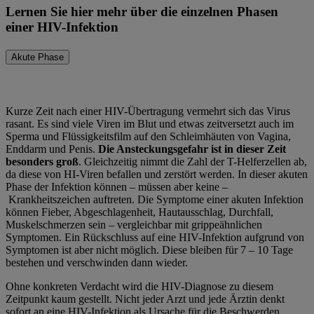
Lernen Sie hier mehr über die einzelnen Phasen
einer HIV-Infektion
Akute Phase
Kurze Zeit nach einer HIV-Übertragung vermehrt sich das Virus
rasant. Es sind viele Viren im Blut und etwas zeitversetzt auch im
Sperma und Flüssigkeitsfilm auf den Schleimhäuten von Vagina,
Enddarm und Penis.
Die Ansteckungsgefahr ist in dieser Zeit
besonders groß
. Gleichzeitig nimmt die Zahl der T-Helferzellen ab,
da diese von HI-Viren befallen und zerstört werden. In dieser akuten
Phase der Infektion können – müssen aber keine –
Krankheitszeichen auftreten. Die Symptome einer akuten Infektion
können Fieber, Abgeschlagenheit, Hautausschlag, Durchfall,
Muskelschmerzen sein – vergleichbar mit grippeähnlichen
Symptomen. Ein Rückschluss auf eine HIV-Infektion aufgrund von
Symptomen ist aber nicht möglich. Diese bleiben für 7 – 10 Tage
bestehen und verschwinden dann wieder.
Ohne konkreten Verdacht wird die HIV-Diagnose zu diesem
Zeitpunkt kaum gestellt. Nicht jeder Arzt und jede Ärztin denkt
sofort an eine HIV-Infektion als Ursache für die Beschwerden.