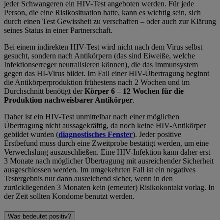
jeder Schwangeren ein HIV-Test angeboten werden. Für jede
Person, die eine Risikosituation hatte, kann es wichtig sein, sich
durch einen Test Gewissheit zu verschaffen – oder auch zur Klärung
seines Status in einer Partnerschaft.
Bei einem indirekten HIV-Test wird nicht nach dem Virus selbst
gesucht, sondern nach Antikörpern (das sind Eiweiße, welche
Infektionserreger neutralisieren können), die das Immunsystem
gegen das HI-Virus bildet. Im Fall einer HIV-Übertragung beginnt
die Antikörperproduktion frühestens nach 2 Wochen und im
Durchschnitt benötigt der
Körper 6 – 12 Wochen für die
Produktion nachweisbarer Antikörper
.
Daher ist ein HIV-Test unmittelbar nach einer möglichen
Übertragung nicht aussagekräftig, da noch keine HIV-Antikörper
gebildet wurden (
diagnostisches Fenster
). Jeder positive
Erstbefund muss durch eine Zweitprobe bestätigt werden, um eine
Verwechslung auszuschließen. Eine HIV-Infektion kann daher erst
3 Monate nach möglicher Übertragung mit ausreichender Sicherheit
ausgeschlossen werden. Im umgekehrten Fall ist ein negatives
Testergebnis nur dann ausreichend sicher, wenn in den
zurückliegenden 3 Monaten kein (erneuter) Risikokontakt vorlag. In
der Zeit sollten Kondome benutzt werden.
Was bedeutet positiv?