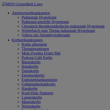
Atemwegserkrankungen
Pulmonale Hypertonie
Pulmonal arterielle Hypertonie
Chronisch thromboembolische pulmonale Hypertonie
Wörterbuch zum Thema pulmonale Hypertonie
Videos zur Atemphysiotherapie
Krebserkrankungen
Krebs allgemein
Therapieoptionen
Mein Zweites Erstes Mal
Podcast Café Krebs
Blasenkrebs
Brustkrebs
Darmkrebs
Eierstockkrebs
Endometriumkarzinom
Gebärmutterhalskrebs
Hautkrebs
Kopf-Hals-Tumoren
Lungenkrebs
Magenkrebs
Nierenkrebs