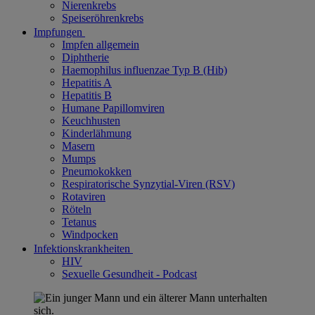
Nierenkrebs
Speiseröhrenkrebs
Impfungen
Impfen allgemein
Diphtherie
Haemophilus influenzae Typ B (Hib)
Hepatitis A
Hepatitis B
Humane Papillomviren
Keuchhusten
Kinderlähmung
Masern
Mumps
Pneumokokken
Respiratorische Synzytial-Viren (RSV)
Rotaviren
Röteln
Tetanus
Windpocken
Infektionskrankheiten
HIV
Sexuelle Gesundheit - Podcast